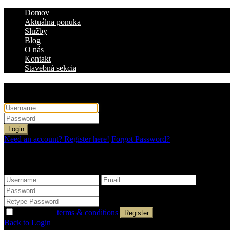
Domov
Aktuálna ponuka
Služby
Blog
O nás
Kontakt
Stavebná sekcia
Login
Login
Need an account? Register here!
Forgot Password?
Register
I agree with
terms & conditions
Register
Back to Login