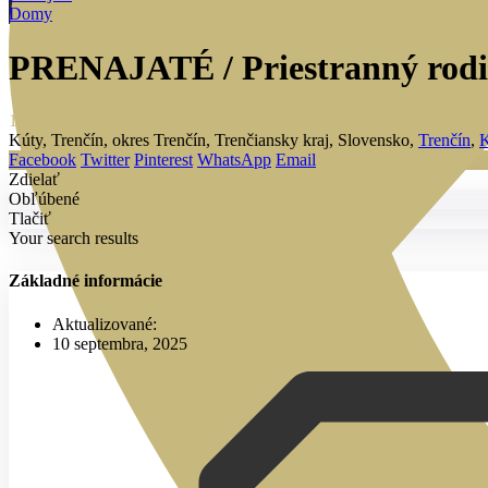
Domy
PRENAJATÉ / Priestranný rodin
1 000 €
/ mesiac + energie
Kúty, Trenčín, okres Trenčín, Trenčiansky kraj, Slovensko,
Trenčín
,
K
Facebook
Twitter
Pinterest
WhatsApp
Email
Zdielať
Obľúbené
Tlačiť
Your search results
Základné informácie
Aktualizované:
10 septembra, 2025