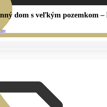
ný dom s veľkým pozemkom – le
úty