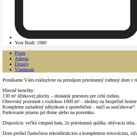
Year Built: 1980
Popis
Adresa
Detaily
Vlastnosti
Ponúkame Vám exkluzívne na prenájom priestranný rodinný dom v tichej
Hlavné benefity:
130 m² úžitkovej plochy – dostatok priestoru pre celú rodinu.
Obrovský pozemok s rozlohou 1000 m² – ideálny na bezpečné hranie de
Kompletne zariadený nábytkom a spotrebičmi – stačí sa nasťahovať!
Parkovanie priamo pri dome alebo na pozemku.
Dispozícia: veľká vstupná hala, 2x priestranná spálňa, obývacia izb
Dom prešiel čiastočnou rekonštrukciou a kompletnou renováciou, v