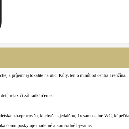
 a príjemnej lokalite na ulici Kúty, len 6 minút od centra Trenčína.
tí, relax či záhradkárčenie.
a, detská izba/pracovňa, kuchyňa s jedálňou, 1x samostatné WC, kúpeľňa
ďaka čomu poskytuje moderné a komfortné bývanie.