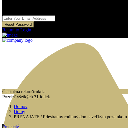
Reset Password
Reset Password
Return to Login
Čiastočná rekonštrukcia
Pozrieť všetkých 31 fotiek
Domov
Domy
PRENAJATÉ / Priestranný rodinný dom s veľkým pozemkom – 
Prenajaté