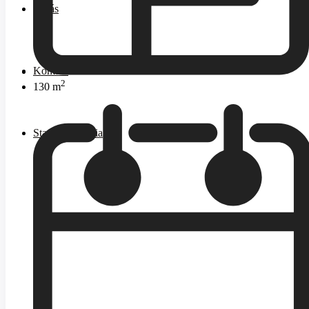
O nás
Kontakt
2
130 m
Stavebná sekcia